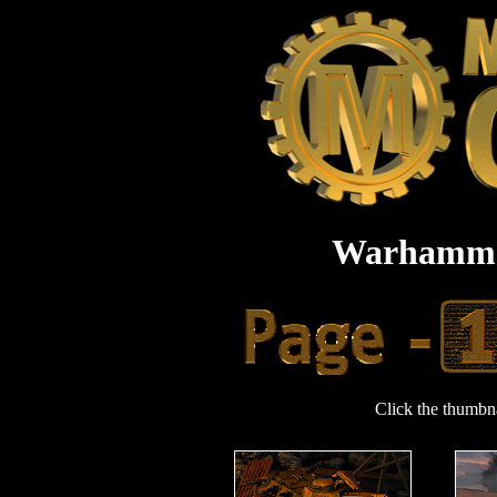
Warhammer
Click the thumbna